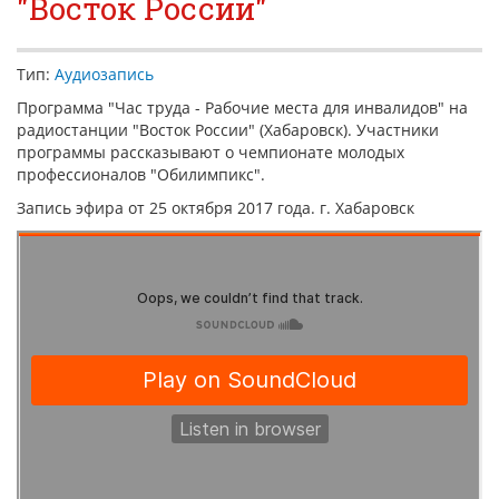
"Восток России"
КОНТАКТЫ
НОВОСТИ
Тип:
Аудиозапись
ВСТРЕЧИ С ГУБЕРНАТОРОМ КРАЯ
Программа "Час труда - Рабочие места для инвалидов" на
радиостанции "Восток России" (Хабаровск). Участники
РЫНОК ТРУДА
программы рассказывают о чемпионате молодых
профессионалов "Обилимпикс".
ОБЗОР ИЗМЕНЕНИЙ ЗАКОНОДАТЕЛЬСТВА
Запись эфира от 25 октября 2017 года. г. Хабаровск
АНАЛИТИКА РСПП
ОБСУЖДЕНИЕ ПРОЕКТОВ НПА КРАЯ
"ЧАС ТРУДА" НА РАДИО "ВОСТОК-РОССИИ"