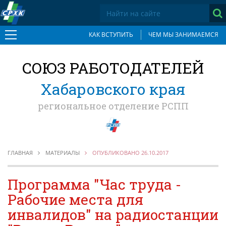
КАК ВСТУПИТЬ
ЧЕМ МЫ ЗАНИМАЕМСЯ
О СОЮЗЕ
СОЮЗ РАБОТОДАТЕЛЕЙ
Документы
Основные приоритеты
Хабаровского края
Учредители
региональное отделение РСПП
Общее собрание
Состав Правления
Исполнительная дирекция
Отделения
ГЛАВНАЯ
МАТЕРИАЛЫ
ОПУБЛИКОВАНО 26.10.2017
Как вступить в Союз
Членские взносы
Программа "Час труда -
Члены Союза
Рабочие места для
Социальное партнерство
инвалидов" на радиостанции
Антикоррупционная хартия