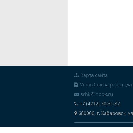
Карта сайта
Устав Союза работода
srhk@inbox.ru
+7 (4212) 30-31-82
680000, г. Хабаровск, ул
© 2026 Региональное о