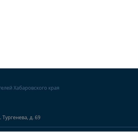
телей Хабаровского края
. Тургенева, д. 69
бъединение работодателей «Союз работодателей Хабаро