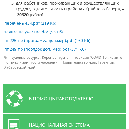
для работников, проживающих и осуществляющих
трудовую деятельность в районах Крайнего Севера, –
20620
рублей.
перечень 434.pdf (219 Кб)
заявка на участие.doc (53 Кб)
пп225-пр (программа доп.мер).pdf (160 Кб)
пп249-пр (порядок доп. мер).pdf (371 Кб)
Трудовые ресурсы,
Коронавирусная инфекция (COVID-19),
Комитет
по труду и занятости населения,
Правительство края,
Гарантии,
Хабаровский край
В ПОМОЩЬ РАБОТОДАТЕЛЮ
НАЦИОНАЛЬНАЯ СИСТЕМА