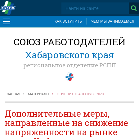
КАК ВСТУПИТЬ
ЧЕМ МЫ ЗАНИМАЕМСЯ
О СОЮЗЕ
СОЮЗ РАБОТОДАТЕЛЕЙ
Документы
Основные приоритеты
Хабаровского края
Учредители
региональное отделение РСПП
Общее собрание
Состав Правления
Исполнительная дирекция
Отделения
ГЛАВНАЯ
МАТЕРИАЛЫ
ОПУБЛИКОВАНО 08.06.2020
Как вступить в Союз
Членские взносы
Дополнительные меры,
Члены Союза
направленные на снижение
Социальное партнерство
напряженности на рынке
Антикоррупционная хартия