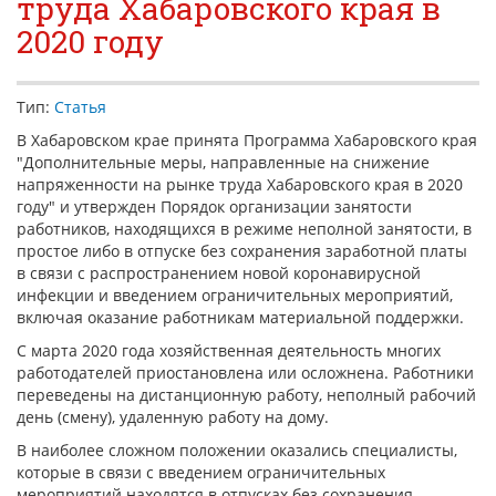
труда Хабаровского края в
КОНТАКТЫ
2020 году
НОВОСТИ
ВСТРЕЧИ С ГУБЕРНАТОРОМ КРАЯ
Тип:
Статья
В Хабаровском крае принята Программа Хабаровского края
РЫНОК ТРУДА
"Дополнительные меры, направленные на снижение
напряженности на рынке труда Хабаровского края в 2020
ОБЗОР ИЗМЕНЕНИЙ ЗАКОНОДАТЕЛЬСТВА
году" и утвержден Порядок организации занятости
АНАЛИТИКА РСПП
работников, находящихся в режиме неполной занятости, в
простое либо в отпуске без сохранения заработной платы
ОБСУЖДЕНИЕ ПРОЕКТОВ НПА КРАЯ
в связи с распространением новой коронавирусной
инфекции и введением ограничительных мероприятий,
"ЧАС ТРУДА" НА РАДИО "ВОСТОК-РОССИИ"
включая оказание работникам материальной поддержки.
С марта 2020 года хозяйственная деятельность многих
работодателей приостановлена или осложнена. Работники
переведены на дистанционную работу, неполный рабочий
день (смену), удаленную работу на дому.
В наиболее сложном положении оказались специалисты,
которые в связи с введением ограничительных
мероприятий находятся в отпусках без сохранения