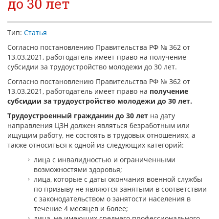
до 30 лет
КОНТАКТЫ
НОВОСТИ
Тип:
Статья
ВСТРЕЧИ С ГУБЕРНАТОРОМ КРАЯ
Согласно постановлению Правительства РФ № 362 от
13.03.2021, работодатель имеет право на получение
РЫНОК ТРУДА
субсидии за трудоустройство молодежи до 30 лет.
Согласно постановлению Правительства РФ № 362 от
ОБЗОР ИЗМЕНЕНИЙ ЗАКОНОДАТЕЛЬСТВА
13.03.2021, работодатель имеет право на
получение
АНАЛИТИКА РСПП
субсидии за трудоустройство молодежи до 30 лет.
Трудоустроенный гражданин до 30 лет
на дату
ОБСУЖДЕНИЕ ПРОЕКТОВ НПА КРАЯ
направления ЦЗН должен являться безработным или
ищущим работу, не состоять в трудовых отношениях, а
"ЧАС ТРУДА" НА РАДИО "ВОСТОК-РОССИИ"
также относиться к одной из следующих категорий:
лица с инвалидностью и ограниченными
возможностями здоровья;
лица, которые с даты окончания военной службы
по призыву не являются занятыми в соответствии
с законодательством о занятости населения в
течение 4 месяцев и более;
лица, не имеющих среднего профессионального