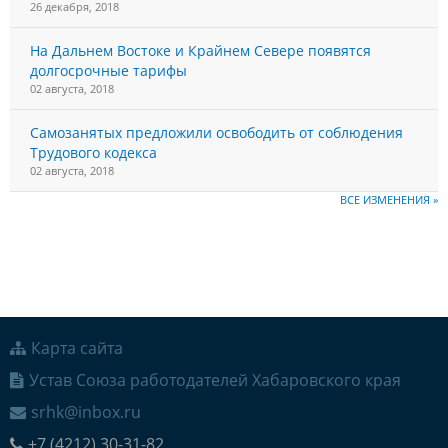
26 декабря, 2018
На Дальнем Востоке и Крайнем Севере появятся
долгосрочные тарифы
02 августа, 2018
Самозанятых предложили освободить от соблюдения
Трудового кодекса
02 августа, 2018
ВСЕ ИЗМЕНЕНИЯ »
Карта сайта
Устав Союза работодателей Хабаровского края
srhk@inbox.ru
+7 (4212) 30-31-82