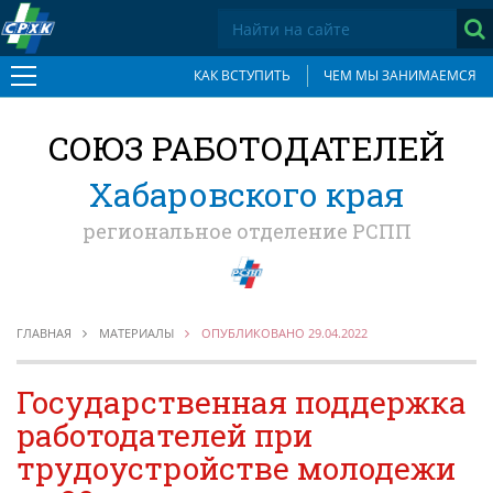
КАК ВСТУПИТЬ
ЧЕМ МЫ ЗАНИМАЕМСЯ
О СОЮЗЕ
СОЮЗ РАБОТОДАТЕЛЕЙ
Документы
Основные приоритеты
Хабаровского края
Учредители
региональное отделение РСПП
Общее собрание
Состав Правления
Исполнительная дирекция
Отделения
ГЛАВНАЯ
МАТЕРИАЛЫ
ОПУБЛИКОВАНО 29.04.2022
Как вступить в Союз
Членские взносы
Государственная поддержка
Члены Союза
работодателей при
Социальное партнерство
трудоустройстве молодежи
Антикоррупционная хартия