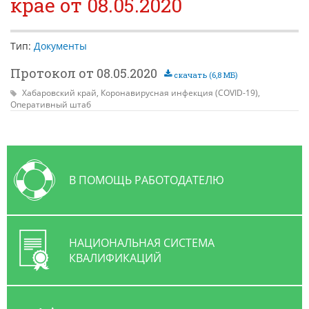
крае от 08.05.2020
КОНТАКТЫ
НОВОСТИ
Тип:
Документы
ВСТРЕЧИ С ГУБЕРНАТОРОМ КРАЯ
Протокол от 08.05.2020
скачать
(6,8 МБ)
РЫНОК ТРУДА
Хабаровский край,
Коронавирусная инфекция (COVID-19),
Оперативный штаб
ОБЗОР ИЗМЕНЕНИЙ ЗАКОНОДАТЕЛЬСТВА
АНАЛИТИКА РСПП
ОБСУЖДЕНИЕ ПРОЕКТОВ НПА КРАЯ
В ПОМОЩЬ РАБОТОДАТЕЛЮ
"ЧАС ТРУДА" НА РАДИО "ВОСТОК-РОССИИ"
НАЦИОНАЛЬНАЯ СИСТЕМА
КВАЛИФИКАЦИЙ