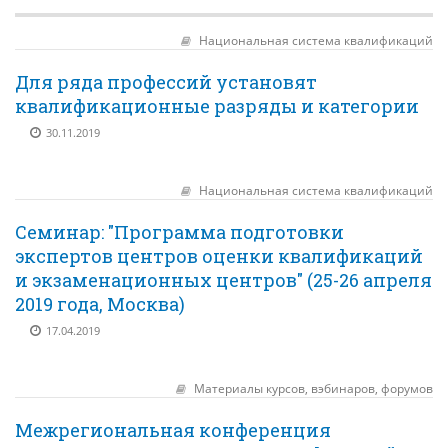
КОНТАКТЫ
Национальная система квалификаций
НОВОСТИ
Для ряда профессий установят
ВСТРЕЧИ С ГУБЕРНАТОРОМ КРАЯ
квалификационные разряды и категории
РЫНОК ТРУДА
30.11.2019
ОБЗОР ИЗМЕНЕНИЙ ЗАКОНОДАТЕЛЬСТВА
Национальная система квалификаций
АНАЛИТИКА РСПП
Семинар: "Программа подготовки
ОБСУЖДЕНИЕ ПРОЕКТОВ НПА КРАЯ
экспертов центров оценки квалификаций
и экзаменационных центров" (25-26 апреля
"ЧАС ТРУДА" НА РАДИО "ВОСТОК-РОССИИ"
2019 года, Москва)
17.04.2019
Материалы курсов, вэбинаров, форумов
Межрегиональная конференция