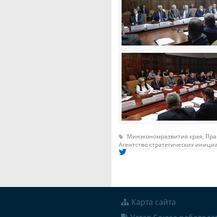
Минэкономразвития края,
Пра
Агентство стратегических инициа
Карта сайта