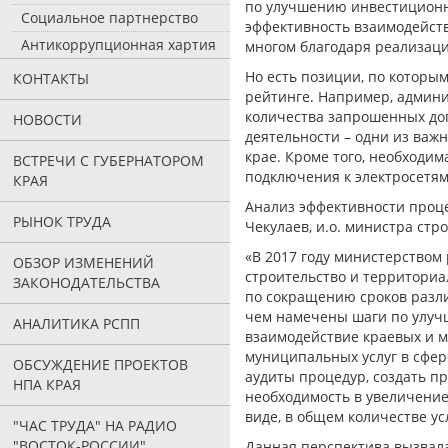
по улучшению инвестиционн
Социальное партнерство
эффективность взаимодейств
Антикоррупционная хартия
многом благодаря реализаци
Но есть позиции, по которы
КОНТАКТЫ
рейтинге. Например, админ
количества запрошенных до
НОВОСТИ
деятельности – одни из важ
крае. Кроме того, необходи
ВСТРЕЧИ С ГУБЕРНАТОРОМ
подключения к электросетям
КРАЯ
Анализ эффективности проц
РЫНОК ТРУДА
Чекулаев, и.о. министра стр
«В 2017 году министерством
ОБЗОР ИЗМЕНЕНИЙ
строительство и территориа
ЗАКОНОДАТЕЛЬСТВА
по сокращению сроков разли
чем намечены шаги по улуч
АНАЛИТИКА РСПП
взаимодействие краевых и 
муниципальных услуг в сфер
ОБСУЖДЕНИЕ ПРОЕКТОВ
аудиты процедур, создать пр
НПА КРАЯ
необходимость в увеличение
виде, в общем количестве ус
"ЧАС ТРУДА" НА РАДИО
"ВОСТОК-РОССИИ"
Данная перспектива вызвал