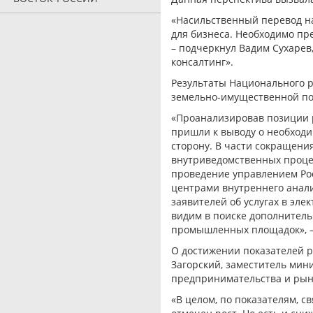
«Насильственный перевод на
для бизнеса. Необходимо пр
– подчеркнул Вадим Сухаре
консалтинг».
Результаты Национального 
земельно-имущественной пол
«Проанализировав позиции 
пришли к выводу о необход
сторону. В части сокращени
внутриведомственных проце
проведение управлением Ро
центрами внутреннего анал
заявителей об услугах в эл
видим в поиске дополнител
промышленных площадок», –
О достижении показателей р
Загорский, заместитель мин
предпринимательства и рын
«В целом, по показателям, 