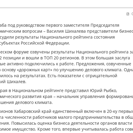
аба под руководством первого заместителя Председателя
омическим вопросам – Василия Шихалева представители бизнес
бсудили результаты Национального рейтинга состояния
субъектах Российской Федерации.
еском форуме озвучены результаты Национального рейтинга з
2 позиции и вошли в ТОП 20 регионов. В этом большая заслуга
ые активно подключились к работе. Предложения, озвученные
 основу «дорожных карт» по улучшению делового климата. Одн
азилось на результатах. Есть показатели с отрицательной
лий Шихалев.
края в Национальном рейтинге представил Юрий Рыбко,
омического развития края – начальник управления формирован
шения делового климата.
ионов Хабаровский край единственный включен в 20-ку первы
ста численности работников малого предпринимательства в об
ения. Повысилась оценка бизнеса деятельности органов власти
имое имущество. Кроме того, впервые учитывалась работа сов