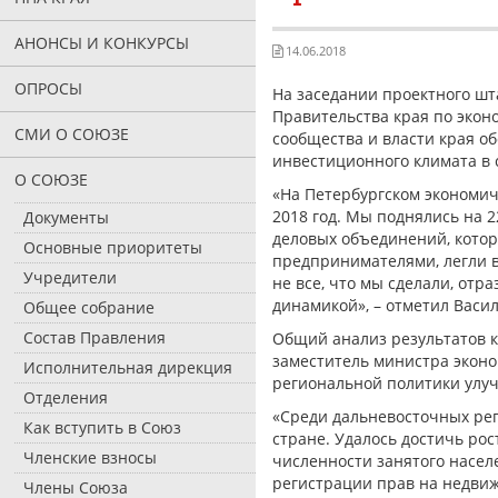
АНОНСЫ И КОНКУРСЫ
14.06.2018
ОПРОСЫ
На заседании проектного шт
Правительства края по экон
СМИ О СОЮЗЕ
сообщества и власти края о
инвестиционного климата в 
О СОЮЗЕ
«На Петербургском экономич
2018 год. Мы поднялись на 2
Документы
деловых объединений, котор
Основные приоритеты
предпринимателями, легли в
Учредители
не все, что мы сделали, отр
динамикой», – отметил Васи
Общее собрание
Состав Правления
Общий анализ результатов 
заместитель министра экон
Исполнительная дирекция
региональной политики улуч
Отделения
«Среди дальневосточных рег
Как вступить в Союз
стране. Удалось достичь ро
Членские взносы
численности занятого насел
регистрации прав на недвиж
Члены Союза