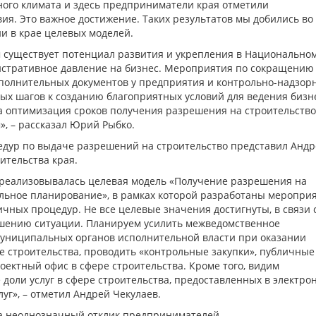
ого климата и здесь предприниматели края отметили
ия. Это важное достижение. Таких результатов мы добились во
и в крае целевых моделей.
м существует потенциал развития и укрепления в Национально
истративное давление на бизнес. Мероприятия по сокращению
полнительных документов у предприятия и контрольно-надзор
ных шагов к созданию благоприятных условий для ведения бизн
ма оптимизация сроков получения разрешения на строительство
», – рассказал Юрий Рыбко.
едур по выдаче разрешений на строительство представил Анд
оительства края.
 реализовывалась целевая модель «Получение разрешения на
льное планирование», в рамках которой разработаны меропри
чных процедур. Не все целевые значения достигнуты, в связи 
шению ситуации. Планируем усилить межведомственное
муниципальных органов исполнительной власти при оказании
е строительства, проводить «контрольные закупки», публичные
оектный офис в сфере строительства. Кроме того, видим
 доли услуг в сфере строительства, предоставленных в электро
луг», – отметил Андрей Чекулаев.
а неоднозначный отклик предпринимателей.