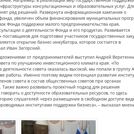
жение, например, в реализации мер государственной поддержки
нфраструктуры консультационных и образовательных услуг. Дл
инят ряд решений. Развернута информационная кампания о
 фонда, увеличен объем финансирования муниципальных прогр
вок Фонда поддержки малого предпринимательства края,
ультации о деятельности Фонда и его продуктах. Развивается
поставщиков для подготовки участников государственных заку
ляется открытие бизнес-инкубатора, которое состоится в
зал Иван Загорский.
едложениями от предпринимателей выступил Андрей Веретенни
овета по улучшению инвестиционного климата края. «По
 деятельности совета оказалась высокой, мы попали в группу А
стве работы. Именно поэтому видим потенциал развития инстит
ленов совета в состав общественных советов при органах
. Также важно развивать проектный подход для решения
говорить о доступности образовательных ресурсов, то здесь
торию слушателей через размещение в свободном доступе вид
 проводимых институтами поддержки бизнеса», – высказал мнен