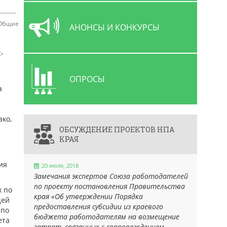
Общие
АНОНСЫ И КОНКУРСЫ
-
ОПРОСЫ
а
ако,
ОБСУЖДЕНИЕ ПРОЕКТОВ НПА
КРАЯ
ия
20 июля, 2018
Замечания экспертов Союза работодателей
по проекту постановления Правительства
х по
края «Об утверждении Порядка
щей
предоставления субсидии из краевого
 по
бюджета работодателям на возмещение
ета
затрат, связанных с сопровождением