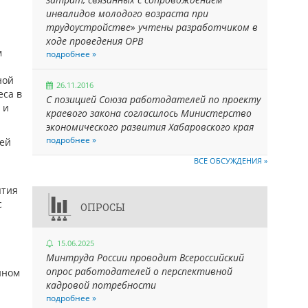
инвалидов молодого возраста при
трудоустройстве» учтены разработчиком в
ходе проведения ОРВ
м
подробнее »
ной
26.11.2016
еса в
С позицией Союза работодателей по проекту
 и
краевого закона согласилось Министерство
экономического развития Хабаровского края
подробнее »
рей
ВСЕ ОБСУЖДЕНИЯ »
ятия
с
ОПРОСЫ
15.06.2025
Минтруда России проводит Всероссийский
опрос работодателей о перспективной
нном
кадровой потребности
подробнее »