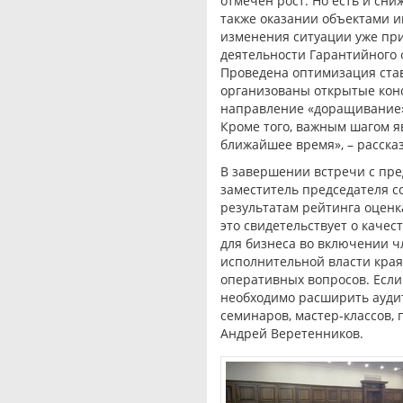
отмечен рост. Но есть и сни
также оказании объектами и
изменения ситуации уже пр
деятельности Гарантийного
Проведена оптимизация ста
организованы открытые конс
направление «доращивание» 
Кроме того, важным шагом яв
ближайшее время», – расска
В завершении встречи с пр
заместитель председателя с
результатам рейтинга оценка
это свидетельствует о каче
для бизнеса во включении ч
исполнительной власти края
оперативных вопросов. Если 
необходимо расширить ауди
семинаров, мастер-классов,
Андрей Веретенников.