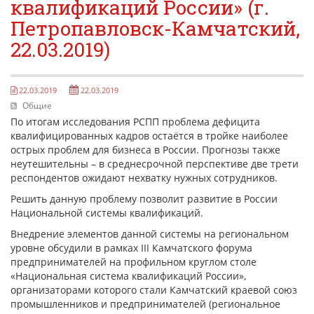
квалификаций России» (г.
Антикоррупционная хартия
Петропавловск-Камчатский,
КОНТАКТЫ
22.03.2019)
НОВОСТИ
ВСТРЕЧИ С ГУБЕРНАТОРОМ КРАЯ
22.03.2019
22.03.2019
РЫНОК ТРУДА
Общие
По итогам исследования РСПП проблема дефицита
ОБЗОР ИЗМЕНЕНИЙ ЗАКОНОДАТЕЛЬСТВА
квалифицированных кадров остаётся в тройке наиболее
острых проблем для бизнеса в России. Прогнозы также
АНАЛИТИКА РСПП
неутешительны – в среднесрочной перспективе две трети
респондентов ожидают нехватку нужных сотрудников.
ОБСУЖДЕНИЕ ПРОЕКТОВ НПА КРАЯ
Решить данную проблему позволит развитие в России
"ЧАС ТРУДА" НА РАДИО "ВОСТОК-РОССИИ"
Национальной системы квалификаций.
Внедрение элементов данной системы на региональном
уровне обсудили в рамках III Камчатского форума
предпринимателей на профильном круглом столе
«Национальная система квалификаций России»,
организаторами которого стали Камчатский краевой союз
промышленников и предпринимателей (региональное