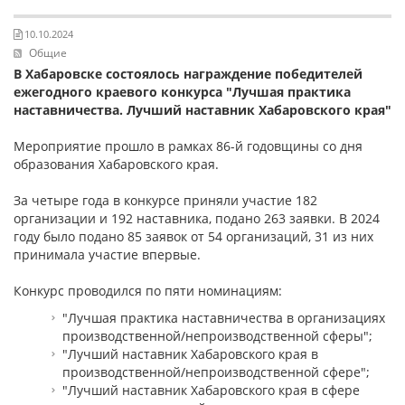
Антикоррупционная хартия
КОНТАКТЫ
10.10.2024
Общие
НОВОСТИ
В Хабаровске состоялось награждение победителей
ежегодного краевого конкурса "Лучшая практика
ВСТРЕЧИ С ГУБЕРНАТОРОМ КРАЯ
наставничества. Лучший наставник Хабаровского края"
РЫНОК ТРУДА
Мероприятие прошло в рамках 86-й годовщины со дня
образования Хабаровского края.
ОБЗОР ИЗМЕНЕНИЙ ЗАКОНОДАТЕЛЬСТВА
АНАЛИТИКА РСПП
За четыре года в конкурсе приняли участие 182
организации и 192 наставника, подано 263 заявки. В 2024
ОБСУЖДЕНИЕ ПРОЕКТОВ НПА КРАЯ
году было подано 85 заявок от 54 организаций, 31 из них
принимала участие впервые.
"ЧАС ТРУДА" НА РАДИО "ВОСТОК-РОССИИ"
Конкурс проводился по пяти номинациям:
"Лучшая практика наставничества в организациях
производственной/непроизводственной сферы";
"Лучший наставник Хабаровского края в
производственной/непроизводственной сфере";
"Лучший наставник Хабаровского края в сфере