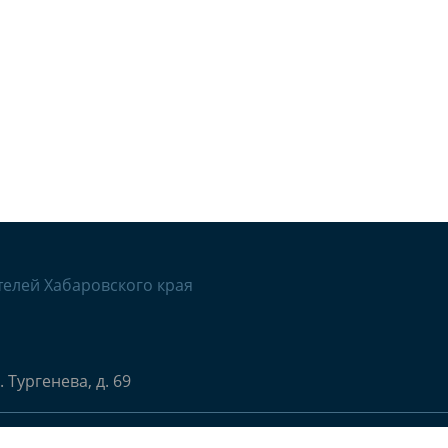
телей Хабаровского края
. Тургенева, д. 69
бъединение работодателей «Союз работодателей Хабаро