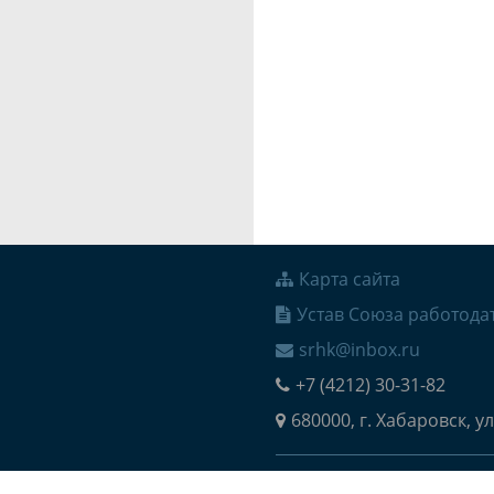
Карта сайта
Устав Союза работода
srhk@inbox.ru
+7 (4212) 30-31-82
680000, г. Хабаровск, ул
© 2026 Региональное о