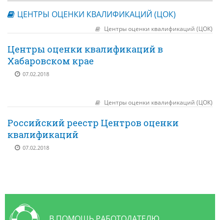
КОНТАКТЫ
ЦЕНТРЫ ОЦЕНКИ КВАЛИФИКАЦИЙ (ЦОК)
НОВОСТИ
Центры оценки квалификаций (ЦОК)
ВСТРЕЧИ С ГУБЕРНАТОРОМ КРАЯ
Центры оценки квалификаций в
Хабаровском крае
РЫНОК ТРУДА
07.02.2018
ОБЗОР ИЗМЕНЕНИЙ ЗАКОНОДАТЕЛЬСТВА
АНАЛИТИКА РСПП
Центры оценки квалификаций (ЦОК)
ОБСУЖДЕНИЕ ПРОЕКТОВ НПА КРАЯ
Российский реестр Центров оценки
квалификаций
"ЧАС ТРУДА" НА РАДИО "ВОСТОК-РОССИИ"
07.02.2018
В ПОМОЩЬ РАБОТОДАТЕЛЮ