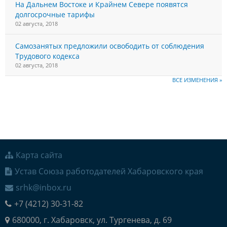
На Дальнем Востоке и Крайнем Севере появятся
долгосрочные тарифы
02 августа, 2018
Самозанятых предложили освободить от соблюдения
Трудового кодекса
02 августа, 2018
ВСЕ ИЗМЕНЕНИЯ »
Карта сайта
Устав Союза работодателей Хабаровского края
srhk@inbox.ru
+7 (4212) 30-31-82
680000, г. Хабаровск, ул. Тургенева, д. 69