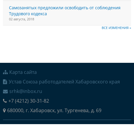
Самозанятых предложили освободить от соблюдения
Трудового кодекса
02 августа, 2018
ВСЕ ИЗМЕНЕНИЯ »
Карта сайта
Устав Союза работодателей Хабаровского края
srhk@inbox.ru
+7 (4212) 30-31-82
680000, г. Хабаровск, ул. Тургенева, д. 69
© 2026 Региональное объединение работодателей