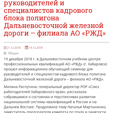
руководителей и
Антикоррупционная хартия
специалистов кадрового
КОНТАКТЫ
блока полигона
НОВОСТИ
Дальневосточной железной
ВСТРЕЧИ С ГУБЕРНАТОРОМ КРАЯ
дороги – филиала АО «РЖД»
РЫНОК ТРУДА
ОБЗОР ИЗМЕНЕНИЙ ЗАКОНОДАТЕЛЬСТВА
21.12.2018
19.12.2018
Общие
АНАЛИТИКА РСПП
19 декабря 2018 г. в Дальневосточном учебном центре
профессиональных квалификаций АО «РЖД» (г. Хабаровск)
ОБСУЖДЕНИЕ ПРОЕКТОВ НПА КРАЯ
прошел информационно-обучающий семинар для
руководителей и специалистов кадрового блока полигона
"ЧАС ТРУДА" НА РАДИО "ВОСТОК-РОССИИ"
Дальневосточной железной дороги – филиала АО «РЖД».
Милана Распутина, генеральный директор РОР «Союз
работодателей Хабаровского края», рассказала
собравшимся о состоянии и перспективах развития
национальной системы квалификаций в России и на
Дальнем Востоке. Продолжила тему Наталья Мартыненко,
заместитель председателя комитета по труду и занятости